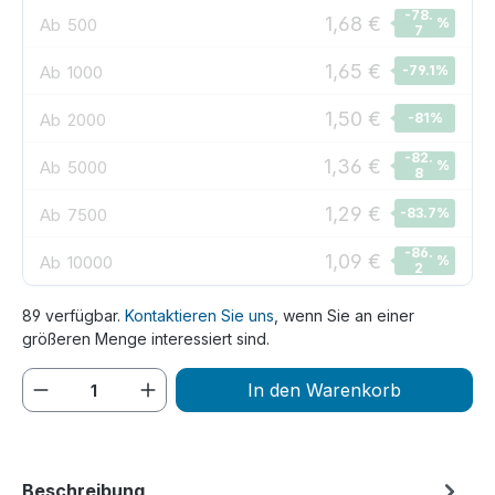
-78.
1,68 €
Ab
500
%
7
1,65 €
Ab
1000
-79.1
%
1,50 €
Ab
2000
-81
%
-82.
1,36 €
Ab
5000
%
8
1,29 €
Ab
7500
-83.7
%
-86.
1,09 €
Ab
10000
%
2
89 verfügbar.
Kontaktieren Sie uns
, wenn Sie an einer
größeren Menge interessiert sind.
Produkt Anzahl: Gib den gewünschten We
In den Warenkorb
Beschreibung