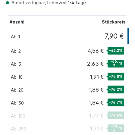
Sofort verfügbar, Lieferzeit: 1-4 Tage
Anzahl
Stückpreis
7,90 €
Ab
1
4,56 €
Ab
2
-42.3
%
-66.
2,63 €
Ab
5
%
7
1,91 €
Ab
10
-75.8
%
1,88 €
Ab
20
-76.2
%
1,84 €
Ab
50
-76.7
%
1,77 €
Ab
100
-77.6
%
-78.
1,71 €
Ab
250
%
4