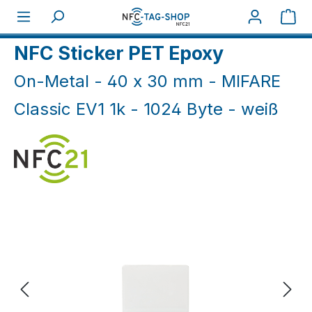
Zum Hauptinhalt springen
War
Home
NFC On-Metal
NFC Sticker On-Metal
NFC Sticker PET Epoxy
On-Metal - 40 x 30 mm - MIFARE
Classic EV1 1k - 1024 Byte - weiß
Bildergalerie überspringen