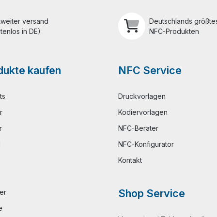
tweiter versand
Deutschlands größtes
tenlos in DE)
NFC-Produkten
ukte kaufen
NFC Service
ts
Druckvorlagen
r
Kodiervorlagen
r
NFC-Berater
l
NFC-Konfigurator
Kontakt
Shop Service
er
e