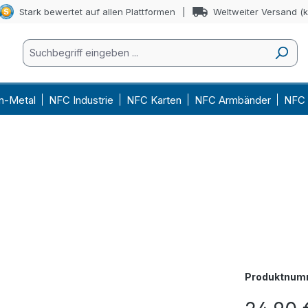
Stark bewertet auf allen Plattformen
Weltweiter Versand (
n-Metal
NFC Industrie
NFC Karten
NFC Armbänder
NFC 
Produktnum
Regulärer Prei