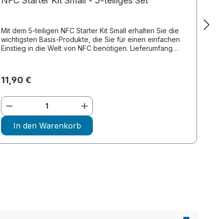
NFC Starter Kit Small - 5-teiliges Set
Mit dem 5-teiligen NFC Starter Kit Small erhalten Sie die
wichtigsten Basis-Produkte, die Sie für einen einfachen
Einstieg in die Welt von NFC benötigen. Lieferumfang
2 NFC Tags m...
11,90 €
lächen um die Anzahl zu erhöhen oder z
Produkt Anzahl: Gib den gewünschten W
In den Warenkorb