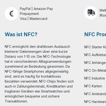
PayPal | Amazon Pay
Wel
Prepayment
(Kos
Visa | Mastercard
Was ist NFC?
NFC Prod
NFC ermöglicht den drahtlosen Austausch
NFC Starter Ki
kleinerer Datenmengen über eine kurze
NFC Aufklebe
Distanz von 1-10 cm. Die NFC-Technologie
hat in verschiedenen Alltagsanwendungen
NFC Anhänge
zunehmend an Bedeutung gewonnen. Da
NFC On-Meta
NFC-fähige Smartphones allgegenwärtig
sind, wird es häufig für kontaktloses
NFC Industrie
Bezahlen verwendet. NFC-Chips finden sich
NFC Karten
auch in Zahlungsterminals, Kreditkarten und
tragbaren Geräten wie Smartwatches und
NFC Armbänd
ermöglichen bequeme und sichere
Transaktionen.
NFC Hardwar