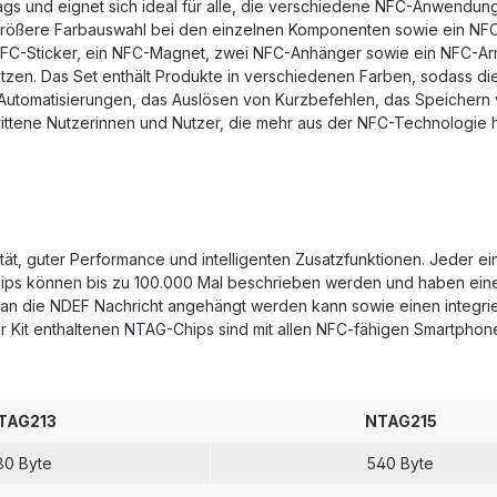
gs und eignet sich ideal für alle, die verschiedene NFC-Anwendungs
eine größere Farbauswahl bei den einzelnen Komponenten sowie ein N
 NFC-Sticker, ein NFC-Magnet, zwei NFC-Anhänger sowie ein NFC-Ar
zen. Das Set enthält Produkte in verschiedenen Farben, sodass di
on Automatisierungen, das Auslösen von Kurzbefehlen, das Speicher
chrittene Nutzerinnen und Nutzer, die mehr aus der NFC-Technolog
ät, guter Performance und intelligenten Zusatzfunktionen. Jeder ei
ips können bis zu 100.000 Mal beschrieben werden und haben eine
s an die NDEF Nachricht angehängt werden kann sowie einen integrie
rter Kit enthaltenen NTAG-Chips sind mit allen NFC-fähigen Smartph
TAG213
NTAG215
80 Byte
540 Byte