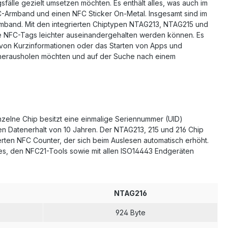
fälle gezielt umsetzen möchten. Es enthält alles, was auch im
FC-Armband und einen NFC Sticker On-Metal. Insgesamt sind im
mband. Mit den integrierten Chiptypen NTAG213, NTAG215 und
e NFC-Tags leichter auseinandergehalten werden können. Es
n von Kurzinformationen oder das Starten von Apps und
ie herausholen möchten und auf der Suche nach einem
nzelne Chip besitzt eine einmalige Seriennummer (UID)
n Datenerhalt von 10 Jahren. Der NTAG213, 215 und 216 Chip
rten NFC Counter, der sich beim Auslesen automatisch erhöht.
ones, den NFC21-Tools sowie mit allen ISO14443 Endgeräten
NTAG216
924 Byte