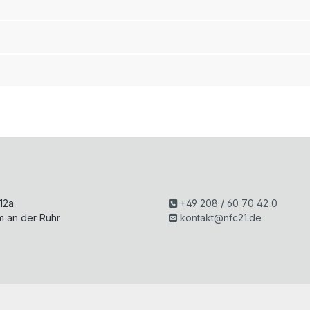
H
 12a
+49 208 / 60 70 42 0
m an der Ruhr
kontakt@nfc21.de