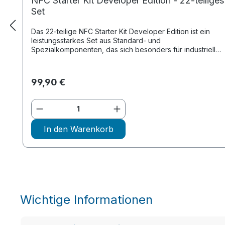
NFC Starter Kit Developer Edition - 22-teiliges
Set
Das 22-teilige NFC Starter Kit Developer Edition ist ein
leistungsstarkes Set aus Standard- und
Spezialkomponenten, das sich besonders für industrielle
oder technische Anwendungen...
99,90 €
Produkt Anzahl: Gib den gewünsch
In den Warenkorb
Wichtige Informationen