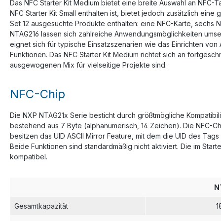
Das NFC Starter Kit Medium bietet eine breite Auswahl an NFC-Ta
NFC Starter Kit Small enthalten ist, bietet jedoch zusätzlich 
Set 12 ausgesuchte Produkte enthalten: eine NFC-Karte, sechs
NTAG216 lassen sich zahlreiche Anwendungsmöglichkeiten umset
eignet sich für typische Einsatzszenarien wie das Einrichten v
Funktionen. Das NFC Starter Kit Medium richtet sich an fortges
ausgewogenen Mix für vielseitige Projekte sind.
NFC-Chip
Die NXP NTAG21x Serie besticht durch größtmögliche Kompatibilit
bestehend aus 7 Byte (alphanumerisch, 14 Zeichen). Die NFC-Ch
besitzen das UID ASCII Mirror Feature, mit dem die UID des Tag
Beide Funktionen sind standardmäßig nicht aktiviert. Die im Sta
kompatibel.
N
Gesamtkapazität
1