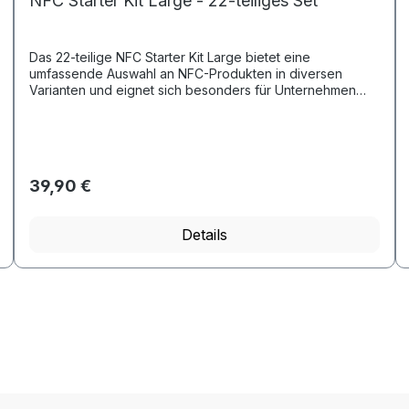
NFC Starter Kit Large - 22-teiliges Set
Das 22-teilige NFC Starter Kit Large bietet eine
umfassende Auswahl an NFC-Produkten in diversen
Varianten und eignet sich besonders für Unternehmen
und Personen, die vielfältige A...
39,90 €
ten Wert ein oder benutze die Schaltf
Details