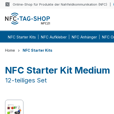
Online-Shop für Produkte der Nahfeldkommunikation (NFC)
 Hauptinhalt springen
Zur Suche springen
Zur Hauptnavigation springen
NFC Starter Kits
NFC Aufkleber
NFC Anhänger
NFC O
Home
NFC Starter Kits
NFC Starter Kit Medium
12-teiliges Set
Bildergalerie überspringen