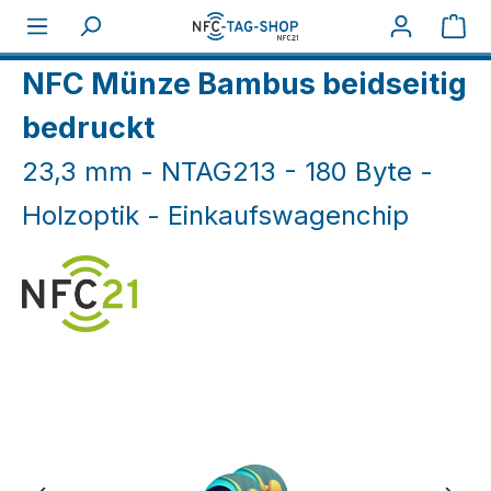
Zum Hauptinhalt springen
War
Home
NFC Industrie
NFC Münze Bambus beidseitig
bedruckt
23,3 mm - NTAG213 - 180 Byte -
Holzoptik - Einkaufswagenchip
Bildergalerie überspringen