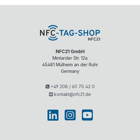
Dat
rrä
tide
en
der
ntifi
erm
n
zier
ögli
an.
ung
cht.
Kur
(u.a
Mö
zbe
.
glic
sch
UID
he
reib
)
An
ung
und
NFC21 GmbH
we
PV
Pr...
Mintarder Str. 12a
ndu
C
nge
Ma..
45481
Mülheim an der Ruhr
...
.
Germany
+49 208 / 60 70 42 0
kontakt@nfc21.de