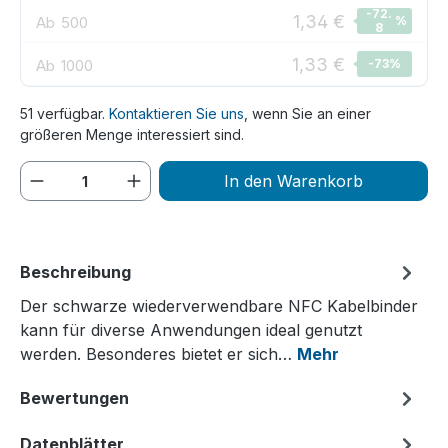
-72.
1,34 €
Ab
500
%
8
1,33 €
Ab
1000
-73
%
51 verfügbar.
Kontaktieren Sie uns
, wenn Sie an einer
größeren Menge interessiert sind.
Produkt Anzahl: Gib den gewünschten We
In den Warenkorb
Beschreibung
Der schwarze wiederverwendbare NFC Kabelbinder
kann für diverse Anwendungen ideal genutzt
werden. Besonderes bietet er sich…
Mehr
Bewertungen
Datenblätter