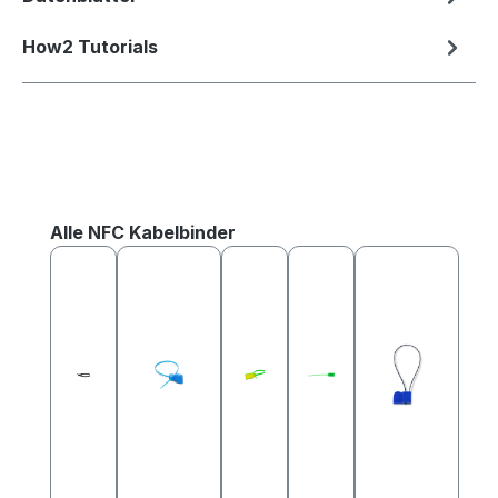
How2 Tutorials
Produktgalerie überspringen
Alle NFC Kabelbinder