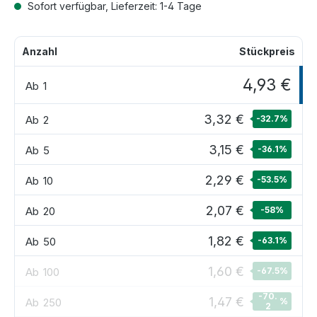
Sofort verfügbar, Lieferzeit: 1-4 Tage
Anzahl
Stückpreis
4,93 €
Ab
1
3,32 €
Ab
2
-32.7
%
3,15 €
Ab
5
-36.1
%
2,29 €
Ab
10
-53.5
%
2,07 €
Ab
20
-58
%
1,82 €
Ab
50
-63.1
%
1,60 €
Ab
100
-67.5
%
-70.
1,47 €
Ab
250
%
2