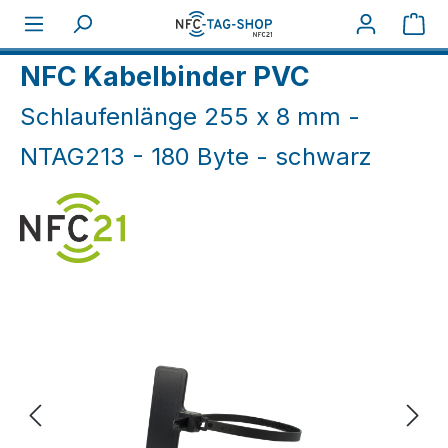
Zum Hauptinhalt springen
War
Home
NFC Industrie
Kabelbinder/ Nägel (IP66+)
NFC Kabelbinder PVC
Schlaufenlänge 255 x 8 mm -
NTAG213 - 180 Byte - schwarz
Bildergalerie überspringen