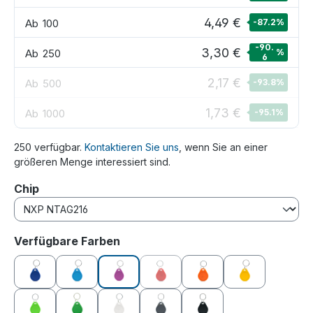
4,49 €
Ab
100
-87.2
%
-90.
3,30 €
Ab
250
%
6
2,17 €
Ab
500
-93.8
%
1,73 €
Ab
1000
-95.1
%
250 verfügbar.
Kontaktieren Sie uns
, wenn Sie an einer
größeren Menge interessiert sind.
auswählen
Chip
auswählen
Verfügbare Farben
blau
hellblau
lila
rot
orange
gelb
(Diese Option ist zurzeit nicht verfüg