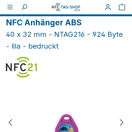
Zum Hauptinhalt springen
War
Home
NFC Druck
NFC Anhänger ABS
40 x 32 mm - NTAG216 - 924 Byte
- lila - bedruckt
Bildergalerie überspringen