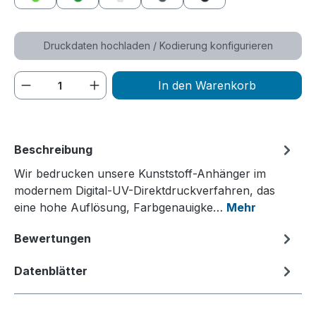
grün
dunkelgrün
weiß
grau
schwarz
Druckdaten hochladen / Kodierung konfigurieren
Produkt Anzahl: Gib den gewünschten We
In den Warenkorb
Beschreibung
Wir bedrucken unsere Kunststoff-Anhänger im
modernem Digital-UV-Direktdruckverfahren, das
eine hohe Auflösung, Farbgenauigke…
Mehr
Bewertungen
Datenblätter