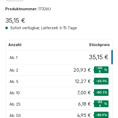
Produktnummer:
17326U
35,15 €
Sofort verfügbar, Lieferzeit: 6-15 Tage
Anzahl
Stückpreis
35,15 €
Ab
1
-40.
20,93 €
Ab
2
%
5
12,27 €
Ab
5
-65.1
%
7,00 €
Ab
10
-80.1
%
-82.
6,18 €
Ab
25
%
4
4,95 €
Ab
50
-85.9
%