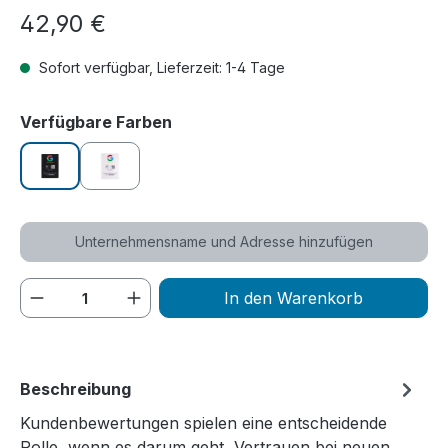
Regulärer Preis:
42,90 €
Sofort verfügbar, Lieferzeit: 1-4 Tage
auswählen
Verfügbare Farben
schwarz
weiß
Unternehmensname und Adresse hinzufügen
Produkt Anzahl: Gib den gewünschten We
In den Warenkorb
Beschreibung
Kundenbewertungen spielen eine entscheidende
Rolle, wenn es darum geht, Vertrauen bei neuen