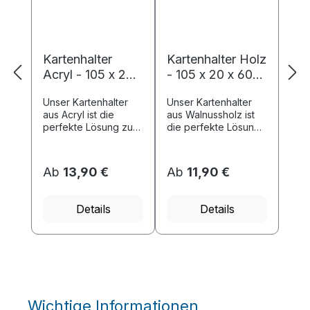
Kartenhalter
Kartenhalter Holz
Acryl - 105 x 20 x
- 105 x 20 x 60
60 mm -
mm - Walnuss
Unser Kartenhalter
Unser Kartenhalter
transparent
aus Acryl ist die
aus Walnussholz ist
perfekte Lösung zum
die perfekte Lösung
Aufstellen Ihrer NFC
zum Aufstellen Ihrer
Schilder. Mit seinem
NFC Schilder. Mit
eleganten,
einem eleganten
Ab
13,90 €
Ab
11,90 €
transparenten Design
Design aus
bringt er Stil in jede
Walnussholz bringt er
Umgebung.
Stil in jede
Details
Details
Kurzbeschreibung...
Umgebung.
Kurzbeschr...
Wichtige Informationen