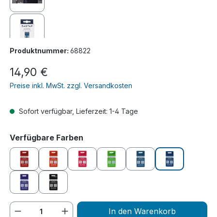
Produktnummer:
68822
Regulärer Preis:
14,90 €
Preise inkl. MwSt. zzgl. Versandkosten
Sofort verfügbar, Lieferzeit: 1-4 Tage
auswählen
Verfügbare Farben
rot
orange
pink
grün
blau
dunkelblau
lila
schwarz
Produkt Anzahl: Gib den gewünschten We
In den Warenkorb