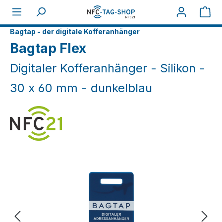
Zum Hauptinhalt springen
War
Home
NFC Smart
Bagtap - der digitale Kofferanhänger
Bagtap Flex
Digitaler Kofferanhänger - Silikon -
30 x 60 mm - dunkelblau
Bildergalerie überspringen